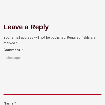
Leave a Reply
Your email address will not be published.
Required fields are
marked
*
Comment
*
Name
*