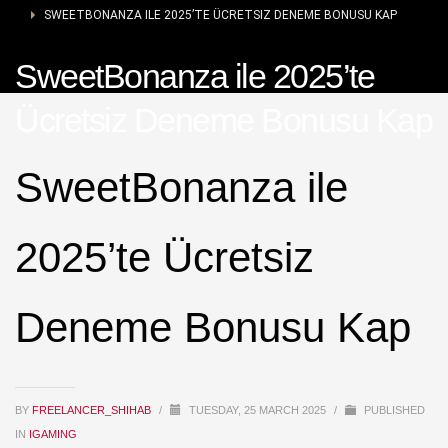
SWEETBONANZA ILE 2025’TE ÜCRETSIZ DENEME BONUSU KAP
SweetBonanza ile 2025’te
Ücretsiz Deneme Bonusu Kap
SweetBonanza ile
2025’te Ücretsiz
Deneme Bonusu Kap
BY
FREELANCER_SHIHAB
/
TUESDAY, 25 MARCH 2025
/
PUBLISHED
IN
IGAMING