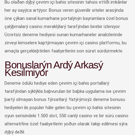
Bu olaðan dýþý çevrim içi bahis sitesinin tahsis ettiði imkânlar
her ay sayýca artýyor. Bonus veren güvenilir siteler arasýnda
öne çýkan sanal kumarhane portalýnýn bayramlara özel bonus
çalýþmalarý casino meraklýlarý tarafýndan birebir izleniyor.
Ücretsiz deneme hediyesi sunan kumarhaneler analizlerinde
zirveyi kimselere kaptýrmayan çevrim içi casino platformu, bu
amaçla gerçekleþtirilen faaliyetlerini son sürat sürdürmekte.
Bonuslarýn Ardý Arkasý
Kesilmiyor
Deneme ödülü hediye eden çevrim içi bahis portallarý
tarafýndan sýklýkla baþvurulan bir baþka uygulama ise çevrim
þartý olmayan bonus fýrsatlarý. Yatýrýmsýz deneme bonusu
hediyeleri ile popüler hâle gelen bu çevrim içi bahis sitesinin
oyun serisindeki 1.500 slot, 550 canlý casino ve bir sürü casino
alternatifine özel faaliyetlerin yoðun olarak takip edilmesi sýra
dýþý deðil.