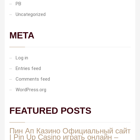
PB
Uncategorized
META
Log in
Entries feed
Comments feed
WordPress.org
FEATURED POSTS
Пин Ап Казино Официальный сайт
| Pin Up Casino играть онлайн –