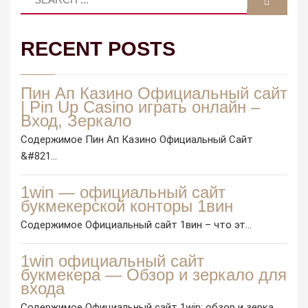
RECENT POSTS
Пин Ап Казино Официальный сайт
| Pin Up Casino играть онлайн –
Вход, Зеркало
Содержимое Пин Ап Казино Официальный Сайт
&#821...
1win — официальный сайт
букмекерской конторы 1вин
Содержимое Официальный сайт 1вин – что эт...
1win официальный сайт
букмекера — Обзор и зеркало для
входа
Содержимое Официальный сайт 1win: обзор и зерка...