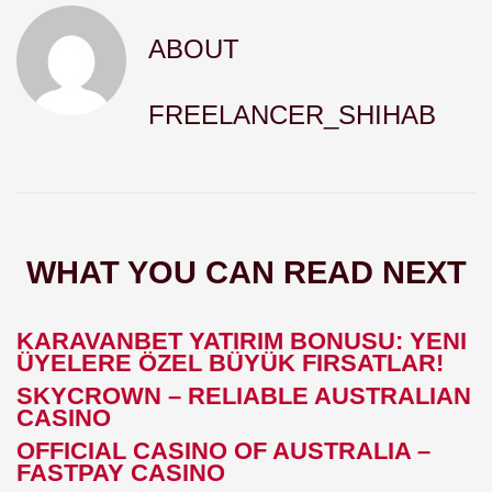
ABOUT
FREELANCER_SHIHAB
WHAT YOU CAN READ NEXT
KARAVANBET YATIRIM BONUSU: YENI
ÜYELERE ÖZEL BÜYÜK FIRSATLAR!
SKYCROWN – RELIABLE AUSTRALIAN
CASINO
OFFICIAL CASINO OF AUSTRALIA –
FASTPAY CASINO