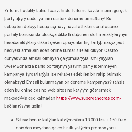
Ýnternet odaklý bahis faaliyetinde ilerleme kaydetmenin gerçek
þartý aþýrý sade: yatirim sartsiz deneme armaðaný! Bu
sebepten dolayý hesap açmayý hayal ettikleri sanal casino
portalý konusunda oldukça dikkatli düþünen slot meraklýlarýnýn
hesaba aldýklarý dikkat çeken opsiyonlar hiç tartýþmasýz jest
hediyesi armaðan eden online kumar siteleri oluyor. Casino
dünyasýnda emsali olmayan çalýþmalarýyla ismi yayýlan
SweetBonanza bahis portalýnýn yatýrm þartý istenmeyen
kampanya fýrsatlarýyla ise rekabet edebilen bir rakip bulmak
olanaksýz! Emsali bulunmayan bir deneme kampanyasý tahsis
eden bu online casino web sitesine katýlým göstermek
maksadýyla geç kalmadan
https://www.superganegras.com/
baðlantýsýna gelin!
Siteye henüz katýlan katýlýmcýlara 18.000 lira + 150 free
spin’den meydana gelen bir ilk yatýrým promosyonu