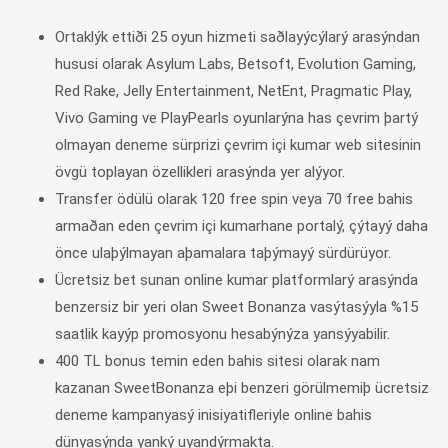
Ortaklýk ettiði 25 oyun hizmeti saðlayýcýlarý arasýndan
hususi olarak Asylum Labs, Betsoft, Evolution Gaming,
Red Rake, Jelly Entertainment, NetEnt, Pragmatic Play,
Vivo Gaming ve PlayPearls oyunlarýna has çevrim þartý
olmayan deneme sürprizi çevrim içi kumar web sitesinin
övgü toplayan özellikleri arasýnda yer alýyor.
Transfer ödülü olarak 120 free spin veya 70 free bahis
armaðan eden çevrim içi kumarhane portalý, çýtayý daha
önce ulaþýlmayan aþamalara taþýmayý sürdürüyor.
Ücretsiz bet sunan online kumar platformlarý arasýnda
benzersiz bir yeri olan Sweet Bonanza vasýtasýyla %15
saatlik kayýp promosyonu hesabýnýza yansýyabilir.
400 TL bonus temin eden bahis sitesi olarak nam
kazanan SweetBonanza eþi benzeri görülmemiþ ücretsiz
deneme kampanyasý inisiyatifleriyle online bahis
dünyasýnda yanký uyandýrmakta.