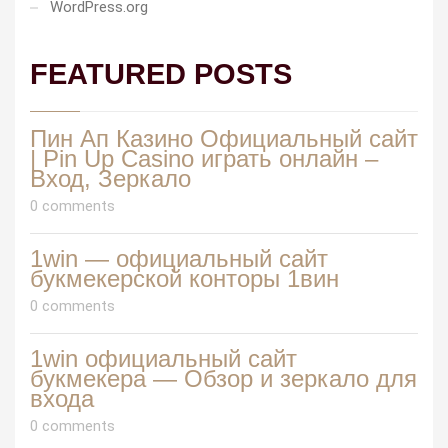
WordPress.org
FEATURED POSTS
Пин Ап Казино Официальный сайт
| Pin Up Casino играть онлайн –
Вход, Зеркало
0 comments
1win — официальный сайт
букмекерской конторы 1вин
0 comments
1win официальный сайт
букмекера — Обзор и зеркало для
входа
0 comments