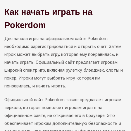
Как начать играть на
Pokerdom
Для начала игры на официальном сайте Pokerdom
необходимо зарегистрироваться и открыть счет. Затем
игрок может выбрать игру, которая ему понравилась, и
начать играть. Официальный сайт предлагает игрокам
широкий спектр игр, включая рулетку, блэкджек, слоты и
покер. Игроки могут выбрать игру, которая им
понравилась, и начать играть.
Официальный сайт Pokerdom также предлагает игрокам
зеркало, которое позволяет игрокам играть на
официальном сайте, не открывая его в браузере. Это
обеспечивает игрокам дополнительную безопасность и