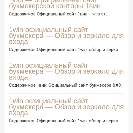
букмекерской конторы 1вин
Содержимое Официальный сайт 1вин – что эт...
1win официальный сайт
букмекера — Обзор и зеркало для
входа
Содержимое Официальный сайт 1win: обзор и зерка...
1win официальный сайт
букмекера — Обзор и зеркало для
входа
Содержимое 1вин: Официальный сайт букмекера &#8...
1win официальный сайт
букмекера — Обзор и зеркало для
входа
Содержимое Официальный сайт 1win: обзор и зерка...