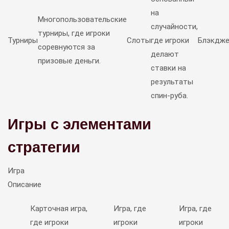
на
Многопользовательские
случайности,
турниры, где игроки
Турниры
Слоты
где игроки
Блэкдж
соревнуются за
делают
призовые деньги.
ставки на
результаты
спин-руба.
Игры с элементами
стратегии
Игра
Описание
Карточная игра,
Игра, где
Игра, где
где игроки
игроки
игроки