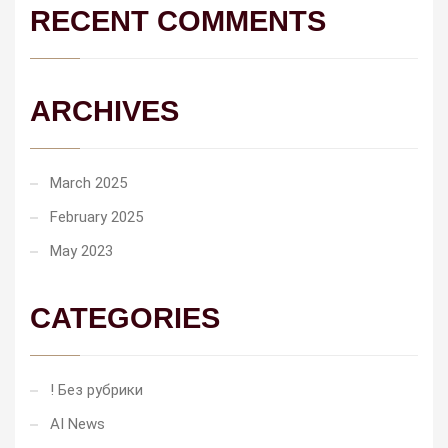
RECENT COMMENTS
ARCHIVES
March 2025
February 2025
May 2023
CATEGORIES
! Без рубрики
AI News