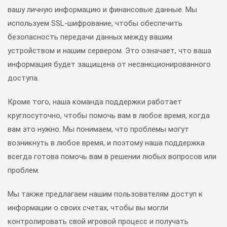
вашу личную информацию и финансовые данные. Мы
используем SSL-шифрование, чтобы обеспечить
безопасность передачи данных между вашим
устройством и нашим сервером. Это означает, что ваша
информация будет защищена от несанкционированного
доступа.
Кроме того, наша команда поддержки работает
круглосуточно, чтобы помочь вам в любое время, когда
вам это нужно. Мы понимаем, что проблемы могут
возникнуть в любое время, и поэтому наша поддержка
всегда готова помочь вам в решении любых вопросов или
проблем.
Мы также предлагаем нашим пользователям доступ к
информации о своих счетах, чтобы вы могли
контролировать свой игровой процесс и получать