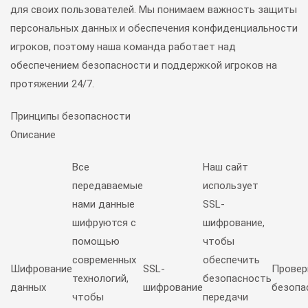
для своих пользователей. Мы понимаем важность защиты
персональных данных и обеспечения конфиденциальности
игроков, поэтому наша команда работает над
обеспечением безопасности и поддержкой игроков на
протяжении 24/7.
Принципы безопасности
Описание
Все
Наш сайт
передаваемые
использует
нами данные
SSL-
шифруются с
шифрование,
помощью
чтобы
современных
обеспечить
Шифрование
SSL-
Провер
технологий,
безопасность
данных
шифрование
безопа
чтобы
передачи