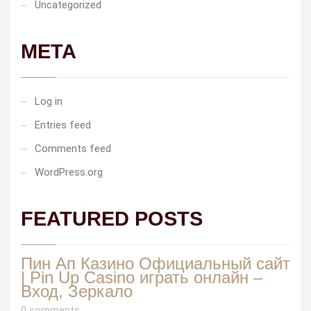
Uncategorized
META
Log in
Entries feed
Comments feed
WordPress.org
FEATURED POSTS
Пин Ап Казино Официальный сайт
| Pin Up Casino играть онлайн –
Вход, Зеркало
0 comments