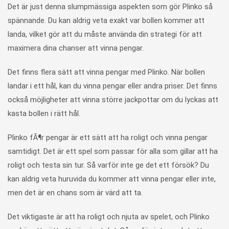
Det är just denna slumpmässiga aspekten som gör Plinko så
spännande. Du kan aldrig veta exakt var bollen kommer att
landa, vilket gör att du måste använda din strategi för att
maximera dina chanser att vinna pengar.
Det finns flera sätt att vinna pengar med Plinko. När bollen
landar i ett hål, kan du vinna pengar eller andra priser. Det finns
också möjligheter att vinna större jackpottar om du lyckas att
kasta bollen i rätt hål.
Plinko fÃ¶r pengar är ett sätt att ha roligt och vinna pengar
samtidigt. Det är ett spel som passar för alla som gillar att ha
roligt och testa sin tur. Så varför inte ge det ett försök? Du
kan aldrig veta huruvida du kommer att vinna pengar eller inte,
men det är en chans som är värd att ta.
Det viktigaste är att ha roligt och njuta av spelet, och Plinko