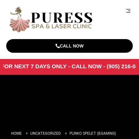
CALL NOW
EXT 7 DAYS ONLY - CALL NOW - (905) 216-0440
HOME
UNCATEGORIZED
PLINKO SPELET (BGAMING)