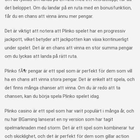
det beloppet. Om du landar på en ruta med en bonusfunktion,
får du en chans att vinna ännu mer pengar.
Det är viktigt att notera att Plinko spelet har en progressiv
jackpott, vilket betyder att jackpotten kan växa kontinuerligt
under spelet. Det är en chans att vinna en stor summa pengar
om du lyckas att landa på rätt ruta.
Plinko fÃ¶r pengar är ett spel som är perfekt för dem som vill
ha en chans att vinna stora pengar. Det är enkelt att spela, och
det finns många chanser att vinna. Om du är redo att ta
chansen, kan du börja spela Plinko spelet idag.
Plinko casino är ett spel som har varit populärt i många år, och
nu har BGaming lanserat en ny version som har tagit
spelmarknaden med storm. Det är ett spel som kombinerar tur
och skicklighet, och det är perfekt för dem som gillar action