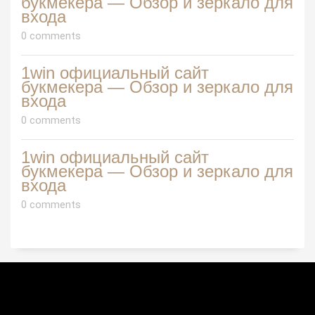
букмекера — Обзор и зеркало для
входа
0 comments
1win официальный сайт
букмекера — Обзор и зеркало для
входа
0 comments
1win официальный сайт
букмекера — Обзор и зеркало для
входа
0 comments