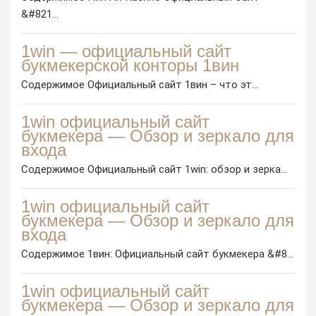
&#821...
1win — официальный сайт
букмекерской конторы 1вин
Содержимое Официальный сайт 1вин – что эт...
1win официальный сайт
букмекера — Обзор и зеркало для
входа
Содержимое Официальный сайт 1win: обзор и зерка...
1win официальный сайт
букмекера — Обзор и зеркало для
входа
Содержимое 1вин: Официальный сайт букмекера &#8...
1win официальный сайт
букмекера — Обзор и зеркало для