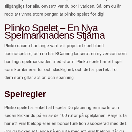
tillgängligt för alla, oavsett var du bor i världen. Så, om du är
redo att vinna stora pengar, är plinko spelet för dig!
Plinko Spelet – En Nya
Spelmarknadens Stjärna
Plinko casino har länge varit ett populärt spel bland
casinospelare, och nu har BGaming lanserat en ny version som
har tagit spelmarknaden med storm. Plinko spelet är ett spel
som kombinerar tur och skicklighet, och det är perfekt för
dem som gillar action och spänning.
Spelregler
Plinko spelet är enkelt att spela. Du placering en insats och
sedan klickar du på en av de 100 rutor på spelplanen. Varje ruta
har ett vinstbelopp eller en bonusfunktion associerad med det.
Om du lyckas att landa på en ruta med ett vinstbelopp, får du