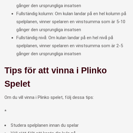
gånger den ursprungliga insatsen
Fullständig kolumn: Om kulan landar på en hel kolumn på
spelplanen, vinner spelaren en vinstsumma som är 5-10
gånger den ursprungliga insatsen
Fullständig nivå: Om kulan landar på en hel nivå på
spelplanen, vinner spelaren en vinstsumma som är 2-5
gånger den ursprungliga insatsen
Tips för att vinna i Plinko
Spelet
Om du vill vinna i Plinko spelet, följ dessa tips:
*
Studera spelplanen innan du spelar