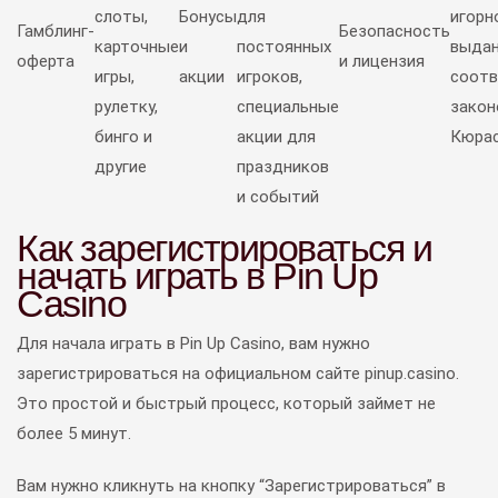
слоты,
Бонусы
для
игорн
Гамблинг-
Безопасность
карточные
и
постоянных
выдан
оферта
и лицензия
игры,
акции
игроков,
соотв
рулетку,
специальные
закон
бинго и
акции для
Кюра
другие
праздников
и событий
Как зарегистрироваться и
начать играть в Pin Up
Casino
Для начала играть в Pin Up Casino, вам нужно
зарегистрироваться на официальном сайте pinup.casino.
Это простой и быстрый процесс, который займет не
более 5 минут.
Вам нужно кликнуть на кнопку “Зарегистрироваться” в