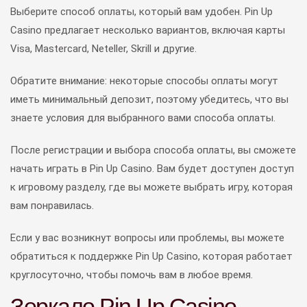
Выберите способ оплаты, который вам удобен. Pin Up
Casino предлагает несколько вариантов, включая карты
Visa, Mastercard, Neteller, Skrill и другие.
Обратите внимание: некоторые способы оплаты могут
иметь минимальный депозит, поэтому убедитесь, что вы
знаете условия для выбранного вами способа оплаты.
После регистрации и выбора способа оплаты, вы сможете
начать играть в Pin Up Casino. Вам будет доступен доступ
к игровому разделу, где вы можете выбрать игру, которая
вам понравилась.
Если у вас возникнут вопросы или проблемы, вы можете
обратиться к поддержке Pin Up Casino, которая работает
круглосуточно, чтобы помочь вам в любое время.
Зеркало Pin Up Casino –