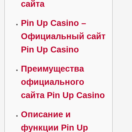
сайта
Pin Up Casino –
Официальный сайт
Pin Up Casino
Преимущества
официального
сайта Pin Up Casino
Описание и
функции Pin Up