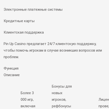
Электронные платежные системы
Кредитные карты
Клиентская поддержка
Pin Up Casino предлагает 24/7 клиентскую поддержку,
чтобы помочь игрокам в случае возникших вопросов или
проблем.
Функция
Описание
Бонусы для
Более 3
новых
000 игр,
игроков,
Лицен
включая
рефбонусы
прове