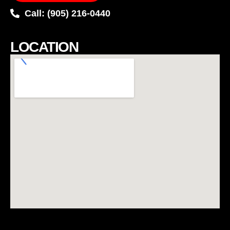
Call: (905) 216-0440
LOCATION