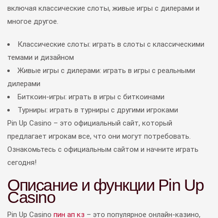
включая классические слоты, живые игры с дилерами и
многое другое.
Классические слоты: играть в слоты с классическими
темами и дизайном
Живые игры с дилерами: играть в игры с реальными
дилерами
Биткоин-игры: играть в игры с биткоинами
Турниры: играть в турниры с другими игроками
Pin Up Casino – это официальный сайт, который
предлагает игрокам все, что они могут потребовать.
Ознакомьтесь с официальным сайтом и начните играть
сегодня!
Описание и функции Pin Up
Casino
Pin Up Casino
пин ап кз
– это популярное онлайн-казино,