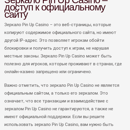
доступ к официальному
сайту
Зеркало Pin Up Casino – это веб-страницы, которые
копируют содержимое официального сайта, но имеют
другой IP-адрес. Это позволяет игрокам обойти
блокировки и получить доступ к играм, не нарушая
местные законы. Зеркало Pin Up Casino может быть
полезно для игроков, которые проживают в странах, где
онлайн-казино запрещено или ограничено.
Важно отметить, что зеркало Pin Up Casino не является
официальным сайтом, а только его зеркалом. Это
означает, что все транзакции и взаимодействие с
зеркалом Pin Up Casino не гарантируются, а также не
имеют официальной поддержки. Если вы решите
использовать зеркало Pin Up Casino, вам нужно быть