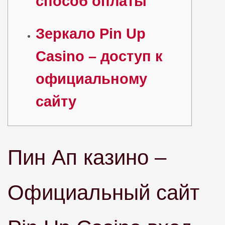
способ оплаты
Зеркало Pin Up
Casino – доступ к
официальному
сайту
Пин Ап казино –
Официальный сайт