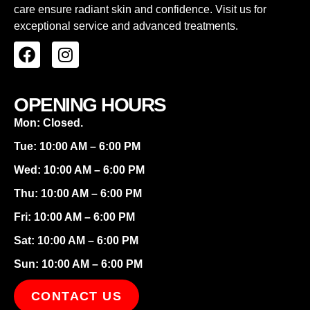
care ensure radiant skin and confidence. Visit us for
exceptional service and advanced treatments.
OPENING HOURS
Mon: Closed.
Tue: 10:00 AM – 6:00 PM
Wed: 10:00 AM – 6:00 PM
Thu: 10:00 AM – 6:00 PM
Fri: 10:00 AM – 6:00 PM
Sat: 10:00 AM – 6:00 PM
Sun: 10:00 AM – 6:00 PM
CONTACT US