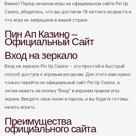
Важно! Перед началом игры на официальном сайте Pin Up
Casino, убедитесь, что вы достигли 18-летнего возраста и
что игра не запрещена в вашей стране.
Пин Ап Казино –
Официальный Сайт
Вход на зеркало
Вход на зеркало Pin Up Casino – это простой и быстрый
способ доступа к игровым ресурсам. Для этого вам нужно
только перейти на официальный сайт Pin Up Casino, а
затем нажать на кнопку “Вход” в верхнем правом углу
экрана. Введите свои логин и пароль, и вы будете готовы
начать играть.
Преимущества
официального сайта