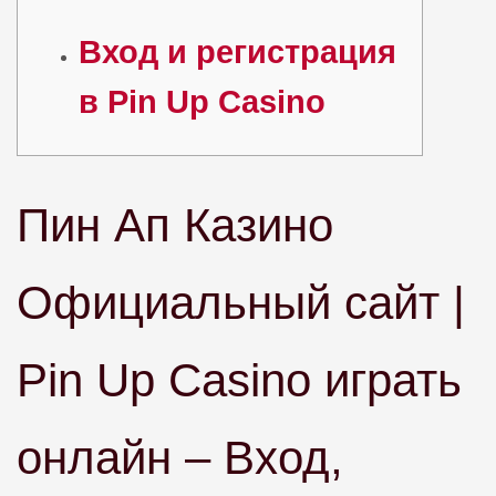
Вход и регистрация
в Pin Up Casino
Пин Ап Казино
Официальный сайт |
Pin Up Casino играть
онлайн – Вход,