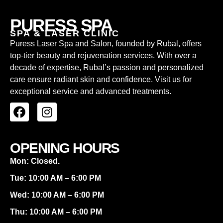
PURESS SPA
SPA & LASER CLINIC
Puress Laser Spa and Salon, founded by Rubal, offers
top-tier beauty and rejuvenation services. With over a
decade of expertise, Rubal’s passion and personalized
care ensure radiant skin and confidence. Visit us for
exceptional service and advanced treatments.
OPENING HOURS
Mon: Closed.
Tue: 10:00 AM – 6:00 PM
Wed: 10:00 AM – 6:00 PM
Thu: 10:00 AM – 6:00 PM