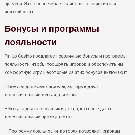
времени. Это обеспечивает наиболее реалистичный
игровой опыт.
Бонусы и программы
лояльности
Pin Up Casino предлагает различные бонусы и программы
лояльности, чтобы поощрять игроков и обеспечить им
комфортную игру. Некоторые из этих бонусов включают:
– Бонусы для новых игроков, которые дают
дополнительные деньги для игры;
– Бонусы для постоянных игроков, которые дают
дополнительные преимущества;
– Программу лояльности, которая позволяет игрокам