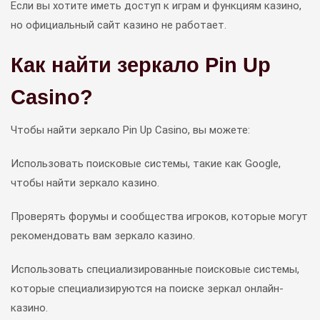
Если вы хотите иметь доступ к играм и функциям казино,
но официальный сайт казино не работает.
Как найти зеркало Pin Up
Casino?
Чтобы найти зеркало Pin Up Casino, вы можете:
Использовать поисковые системы, такие как Google,
чтобы найти зеркало казино.
Проверять форумы и сообщества игроков, которые могут
рекомендовать вам зеркало казино.
Использовать специализированные поисковые системы,
которые специализируются на поиске зеркал онлайн-
казино.