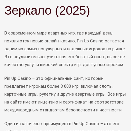
Зеркало (2025)
В современном мире азартных игр, где каждый день
появляются новые онлайн-казино, Pin Up Casino остается
одним из самых популярных и надежных игроков на рынке.
Это неудивительно, учитывая его богатый опыт, высокое
качество услуг и широкий спектр игр, доступных игрокам.
Pin Up Casino – это официальный сайт, который
предлагает игрокам более 3 000 игр, включая слоты,
карточные игры, рулетку и другие азартные игры. Все игры
на сайте имеют лицензию и сертификат на соответствие
международным стандартам безопасности и честности.
Один из ключевых преимуществ Pin Up Casino – это его