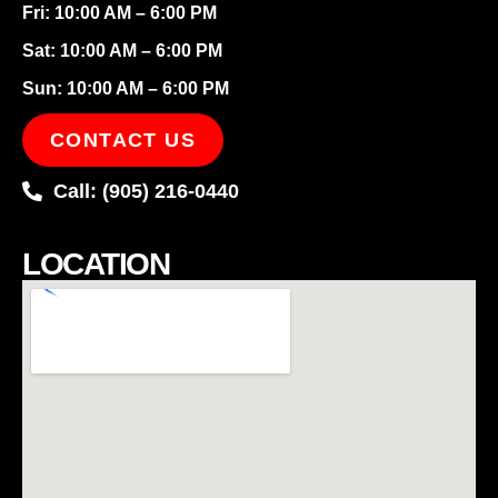
Fri: 10:00 AM – 6:00 PM
Sat: 10:00 AM – 6:00 PM
Sun: 10:00 AM – 6:00 PM
CONTACT US
Call: (905) 216-0440
LOCATION