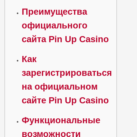
Преимущества
официального
сайта Pin Up Casino
Как
зарегистрироваться
на официальном
сайте Pin Up Casino
Функциональные
возможности