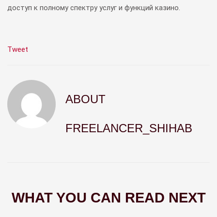
доступ к полному спектру услуг и функций казино.
Tweet
ABOUT
FREELANCER_SHIHAB
WHAT YOU CAN READ NEXT