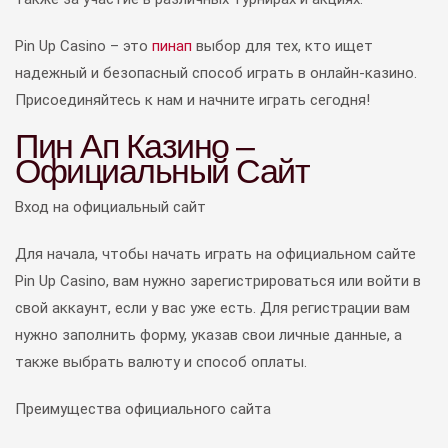
Pin Up Casino – это
пинап
выбор для тех, кто ищет
надежный и безопасный способ играть в онлайн-казино.
Присоединяйтесь к нам и начните играть сегодня!
Пин Ап Казино –
Официальный Сайт
Вход на официальный сайт
Для начала, чтобы начать играть на официальном сайте
Pin Up Casino, вам нужно зарегистрироваться или войти в
свой аккаунт, если у вас уже есть. Для регистрации вам
нужно заполнить форму, указав свои личные данные, а
также выбрать валюту и способ оплаты.
Преимущества официального сайта