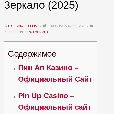
Зеркало (2025)
BY
FREELANCER_SHIHAB
/
THURSDAY, 27 MARCH 2025
/
PUBLISHED IN
UNCATEGORIZED
Содержимое
Пин Ап Казино –
Официальный Сайт
Pin Up Casino –
Официальный сайт