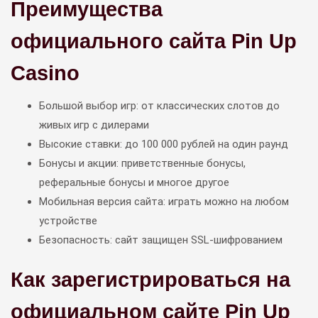
Преимущества
официального сайта Pin Up
Casino
Большой выбор игр: от классических слотов до
живых игр с дилерами
Высокие ставки: до 100 000 рублей на один раунд
Бонусы и акции: приветственные бонусы,
реферальные бонусы и многое другое
Мобильная версия сайта: играть можно на любом
устройстве
Безопасность: сайт защищен SSL-шифрованием
Как зарегистрироваться на
официальном сайте Pin Up