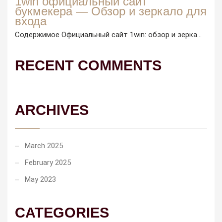
1win официальный сайт
букмекера — Обзор и зеркало для
входа
Содержимое Официальный сайт 1win: обзор и зерка...
RECENT COMMENTS
ARCHIVES
March 2025
February 2025
May 2023
CATEGORIES