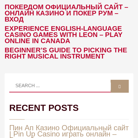
ПОКЕРДОМ ОФИЦИАЛЬНЫЙ САЙТ –
ОНЛАЙН КАЗИНО И ПОКЕР РУМ –
ВХОД
EXPERIENCE ENGLISH-LANGUAGE
CASINO GAMES WITH LEON – PLAY
ONLINE IN CANADA
BEGINNER’S GUIDE TO PICKING THE
RIGHT MUSICAL INSTRUMENT
RECENT POSTS
Пин Ап Казино Официальный сайт
| Pin Up Casino играть онлайн –