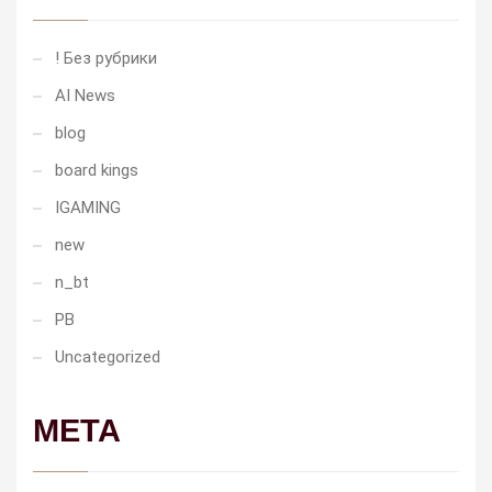
! Без рубрики
AI News
blog
board kings
IGAMING
new
n_bt
PB
Uncategorized
META