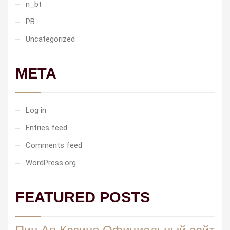
n_bt
PB
Uncategorized
META
Log in
Entries feed
Comments feed
WordPress.org
FEATURED POSTS