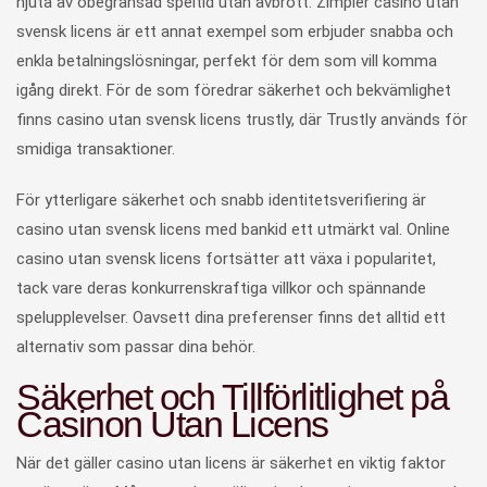
njuta av obegränsad speltid utan avbrott. Zimpler casino utan
svensk licens är ett annat exempel som erbjuder snabba och
enkla betalningslösningar, perfekt för dem som vill komma
igång direkt. För de som föredrar säkerhet och bekvämlighet
finns casino utan svensk licens trustly, där Trustly används för
smidiga transaktioner.
För ytterligare säkerhet och snabb identitetsverifiering är
casino utan svensk licens med bankid ett utmärkt val. Online
casino utan svensk licens fortsätter att växa i popularitet,
tack vare deras konkurrenskraftiga villkor och spännande
spelupplevelser. Oavsett dina preferenser finns det alltid ett
alternativ som passar dina behör.
Säkerhet och Tillförlitlighet på
Casinon Utan Licens
När det gäller casino utan licens är säkerhet en viktig faktor