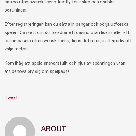
casino utan svensk licens trustly för säkra och snabba
betalningar.
Efter registreringen kan du sätta in pengar och börja utforska
spelen. Oavsett om du föredrar ett casino utan licens eller ett
online casino utan svensk licens, finns det många alternativ att
välja mellan.
Kom ihåg att spela ansvarsfullt och njut av spänningen utan
att behöva bry dig om spelpaus!
Tweet
ABOUT