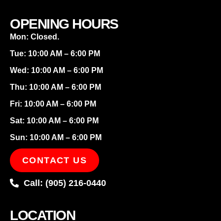
OPENING HOURS
Mon: Closed.
Tue: 10:00 AM – 6:00 PM
Wed: 10:00 AM – 6:00 PM
Thu: 10:00 AM – 6:00 PM
Fri: 10:00 AM – 6:00 PM
Sat: 10:00 AM – 6:00 PM
Sun: 10:00 AM – 6:00 PM
CONTACT US
Call: (905) 216-0440
LOCATION