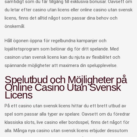
samtidigt som du får tillgång till exklusiva bonusar. Oavsett om
du letar efter casino utan licens eller online casino utan svensk
licens, finns det alltid något som passar dina behov och
önskemål.
Håll ögonen öppna för regelbundna kampanjer och
lojalitetsprogram som belönar dig för ditt spelande. Med
casinon utan svensk licens kan du njuta av flexibilitet och
spännande möjligheter att maximera din spelupplevelse.
Spelutbud och Möjligheter på
Online Casino Utan Svensk
Licens
På ett casino utan svensk licens hittar du ett brett utbud av
spel som passar alla typer av spelare. Oavsett om du föredrar
klassiska slots, live casino eller bordsspel, finns det något för
alla. Många nya casino utan svensk licens erbjuder dessutom