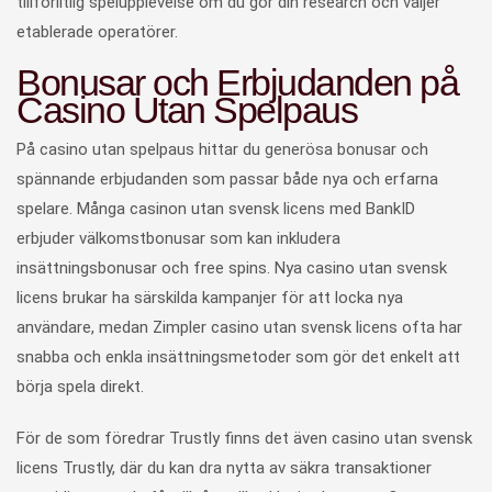
tillförlitlig spelupplevelse om du gör din research och väljer
etablerade operatörer.
Bonusar och Erbjudanden på
Casino Utan Spelpaus
På casino utan spelpaus hittar du generösa bonusar och
spännande erbjudanden som passar både nya och erfarna
spelare. Många casinon utan svensk licens med BankID
erbjuder välkomstbonusar som kan inkludera
insättningsbonusar och free spins. Nya casino utan svensk
licens brukar ha särskilda kampanjer för att locka nya
användare, medan Zimpler casino utan svensk licens ofta har
snabba och enkla insättningsmetoder som gör det enkelt att
börja spela direkt.
För de som föredrar Trustly finns det även casino utan svensk
licens Trustly, där du kan dra nytta av säkra transaktioner