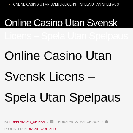
ONLINE CASINO UTAN SVENSK LICENS – SPELA UTAN SPELPAUS
Online Casino Utan Svensk
Licens – Spela Utan Spelpaus
Online Casino Utan
Svensk Licens –
Spela Utan Spelpaus
BY
FREELANCER_SHIHAB
/
THURSDAY, 27 MARCH 2025
/
PUBLISHED IN
UNCATEGORIZED