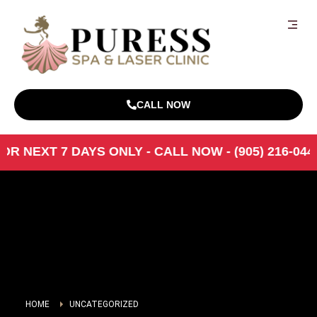
CALL NOW
T 7 DAYS ONLY - CALL NOW - (905) 216-0440
HOME
UNCATEGORIZED