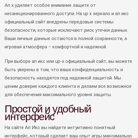
Ап х уделяет особое внимание защите от
несанкционированного доступа. На up x зеркало и ап икс
официальный сайт внедрены передовые системы
безопасности, которые исключают риск утечки данных.
Ваши личные данные остаются в полной сохранности, а
игровая атмосфера – комфортной и надежной.
При выборе ап икс или up-x официальный сайт, вы можете
быть уверены в том, что ваша конфиденциальность и
безопасность находятся под надежной защитой. Мы
ценим доверие каждого клиента и делаем все возможное
для обеспечения максимального уровня защиты.
Простой и удобный
интерфейс
На сайте Ап Икс вы найдете интуитивно понятный
интерфейс, который сделает ваш опыт игры максимально