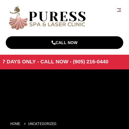
CALL NOW
 ONLY - CALL NOW - (905) 216-0440
HOME
UNCATEGORIZED