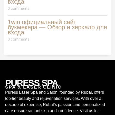
входа
0 comments
1win официальный сайт
букмекера — Обзор и зеркало для
входа
0 comments
PURESS SPA
SPA & LASER CLINIC
Puress Laser Spa and Salon, founded by Rubal, offers
top-tier beauty and rejuvenation services. With over a
decade of expertise, Rubal’s passion and personalized
care ensure radiant skin and confidence. Visit us for