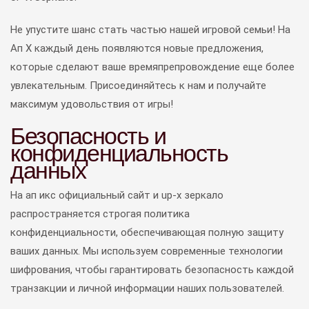
Не упустите шанс стать частью нашей игровой семьи! На
Ап Х каждый день появляются новые предложения,
которые сделают ваше времяпрепровождение еще более
увлекательным. Присоединяйтесь к нам и получайте
максимум удовольствия от игры!
Безопасность и
конфиденциальность
данных
На ап икс официальный сайт и up-x зеркало
распространяется строгая политика
конфиденциальности, обеспечивающая полную защиту
ваших данных. Мы используем современные технологии
шифрования, чтобы гарантировать безопасность каждой
транзакции и личной информации наших пользователей.