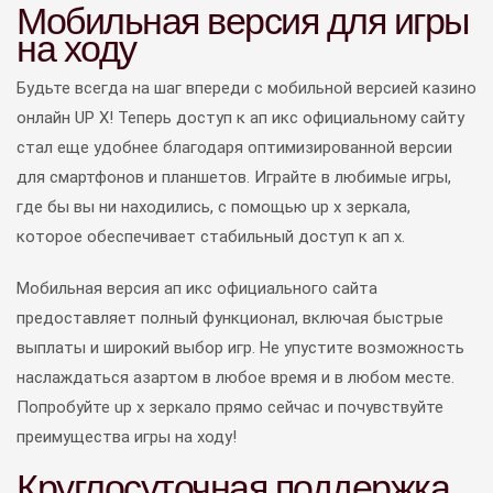
Мобильная версия для игры
на ходу
Будьте всегда на шаг впереди с мобильной версией казино
онлайн UP X! Теперь доступ к ап икс официальному сайту
стал еще удобнее благодаря оптимизированной версии
для смартфонов и планшетов. Играйте в любимые игры,
где бы вы ни находились, с помощью up x зеркала,
которое обеспечивает стабильный доступ к ап х.
Мобильная версия ап икс официального сайта
предоставляет полный функционал, включая быстрые
выплаты и широкий выбор игр. Не упустите возможность
наслаждаться азартом в любое время и в любом месте.
Попробуйте up x зеркало прямо сейчас и почувствуйте
преимущества игры на ходу!
Круглосуточная поддержка