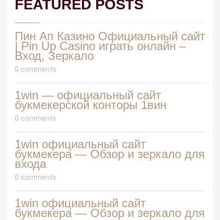
FEATURED POSTS
Пин Ап Казино Официальный сайт
| Pin Up Casino играть онлайн –
Вход, Зеркало
0 comments
1win — официальный сайт
букмекерской конторы 1вин
0 comments
1win официальный сайт
букмекера — Обзор и зеркало для
входа
0 comments
1win официальный сайт
букмекера — Обзор и зеркало для