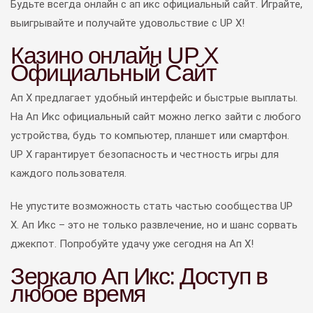
Будьте всегда онлайн с ап икс официальный сайт. Играйте,
выигрывайте и получайте удовольствие с UP X!
Казино онлайн UP X
Официальный Сайт
Ап Х предлагает удобный интерфейс и быстрые выплаты.
На Ап Икс официальный сайт можно легко зайти с любого
устройства, будь то компьютер, планшет или смартфон.
UP X гарантирует безопасность и честность игры для
каждого пользователя.
Не упустите возможность стать частью сообщества UP
X. Ап Икс – это не только развлечение, но и шанс сорвать
джекпот. Попробуйте удачу уже сегодня на Ап Х!
Зеркало Ап Икс: Доступ в
любое время