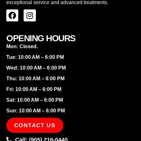
exceptional service and advanced treatments.
OPENING HOURS
Mon: Closed.
Tue: 10:00 AM – 6:00 PM
Wed: 10:00 AM – 6:00 PM
Thu: 10:00 AM – 6:00 PM
Fri: 10:00 AM – 6:00 PM
Sat: 10:00 AM – 6:00 PM
Sun: 10:00 AM – 6:00 PM
CONTACT US
Call: (905) 216-0440