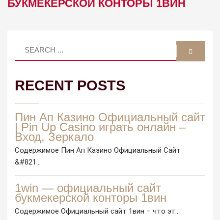
БУКМЕКЕРСКОЙ КОНТОРЫ 1ВИН
RECENT POSTS
Пин Ап Казино Официальный сайт
| Pin Up Casino играть онлайн –
Вход, Зеркало
Содержимое Пин Ап Казино Официальный Сайт
&#821...
1win — официальный сайт
букмекерской конторы 1вин
Содержимое Официальный сайт 1вин – что эт...