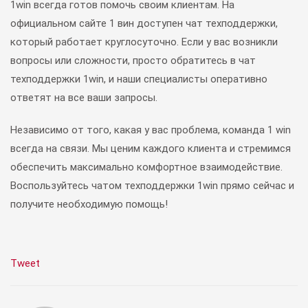
1win всегда готов помочь своим клиентам. На
официальном сайте 1 вин доступен чат техподдержки,
который работает круглосуточно. Если у вас возникли
вопросы или сложности, просто обратитесь в чат
техподдержки 1win, и наши специалисты оперативно
ответят на все ваши запросы.
Независимо от того, какая у вас проблема, команда 1 win
всегда на связи. Мы ценим каждого клиента и стремимся
обеспечить максимально комфортное взаимодействие.
Воспользуйтесь чатом техподдержки 1win прямо сейчас и
получите необходимую помощь!
Tweet