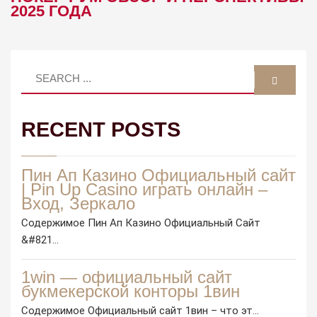
2025 ГОДА
RECENT POSTS
Пин Ап Казино Официальный сайт
| Pin Up Casino играть онлайн –
Вход, Зеркало
Содержимое Пин Ап Казино Официальный Сайт
&#821...
1win — официальный сайт
букмекерской конторы 1вин
Содержимое Официальный сайт 1вин – что эт...