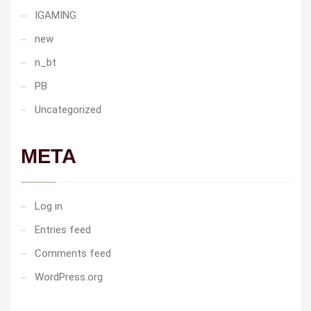
IGAMING
new
n_bt
PB
Uncategorized
META
Log in
Entries feed
Comments feed
WordPress.org