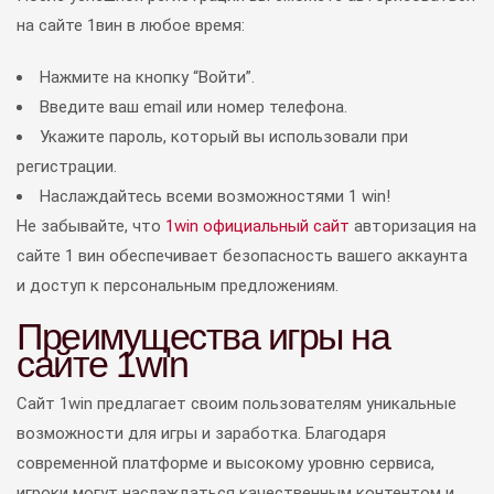
на сайте 1вин в любое время:
Нажмите на кнопку “Войти”.
Введите ваш email или номер телефона.
Укажите пароль, который вы использовали при
регистрации.
Наслаждайтесь всеми возможностями 1 win!
Не забывайте, что
1win официальный сайт
авторизация на
сайте 1 вин обеспечивает безопасность вашего аккаунта
и доступ к персональным предложениям.
Преимущества игры на
сайте 1win
Сайт 1win предлагает своим пользователям уникальные
возможности для игры и заработка. Благодаря
современной платформе и высокому уровню сервиса,
игроки могут наслаждаться качественным контентом и